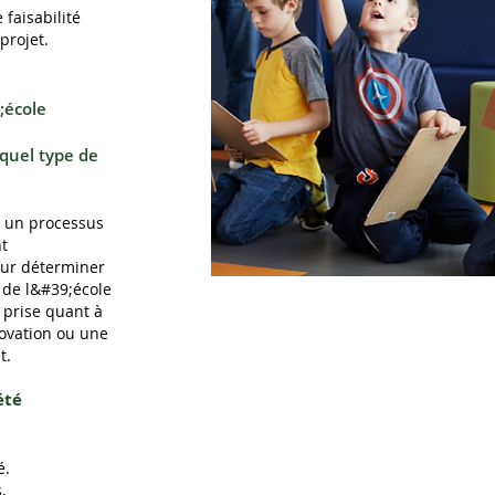
faisabilité
projet.
;école
quel type de
a un processus
t
our déterminer
s de l&#39;école
prise quant à
novation ou une
t.
été
é.
,