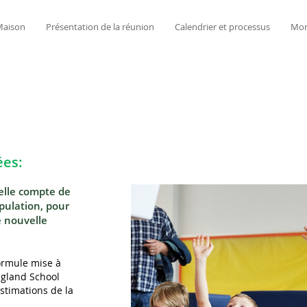
aison
Présentation de la réunion
Calendrier et processus
Mor
es:
-elle compte de
pulation, pour
 nouvelle
formule mise à
ngland School
stimations de la