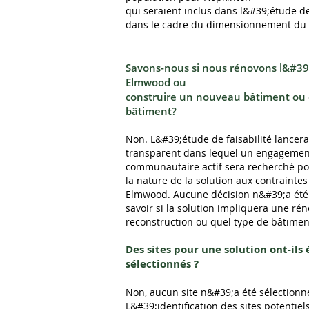
qui seraient inclus dans l&#39;étude de 
dans le cadre du dimensionnement du 
Savons-nous si nous rénovons l&#39
Elmwood ou
construire un nouveau bâtiment ou 
bâtiment?
Non. L&#39;étude de faisabilité lancer
transparent dans lequel un engagemen
communautaire actif sera recherché p
la nature de la solution aux contrainte
Elmwood. Aucune décision n&#39;a été 
savoir si la solution impliquera une ré
reconstruction ou quel type de bâtimen
Des sites pour une solution ont-ils 
sélectionnés ?
Non, aucun site n&#39;a été sélectionn
L&#39;identification des sites potentiels