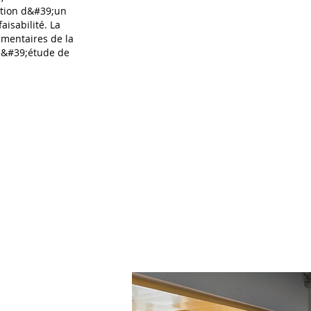
ection d&#39;un
aisabilité. La
émentaires de la
l&#39;étude de